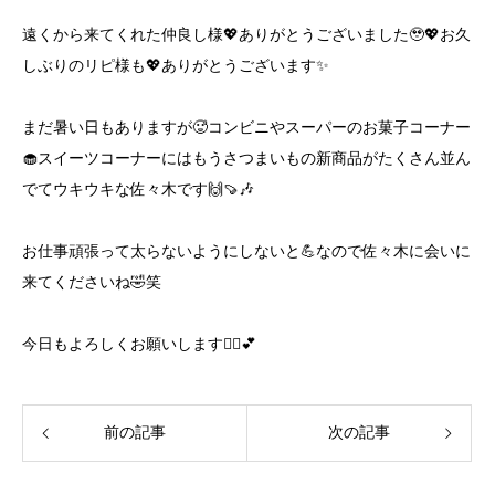
遠くから来てくれた仲良し様💖ありがとうございました🥹💖お久
しぶりのリピ様も💖ありがとうございます✨️
まだ暑い日もありますが🥵コンビニやスーパーのお菓子コーナー
🧁スイーツコーナーにはもうさつまいもの新商品がたくさん並ん
でてウキウキな佐々木です🙌🍠🎶
お仕事頑張って太らないようにしないと💪なので佐々木に会いに
来てくださいね🤣笑
今日もよろしくお願いします🙇‍♀️💕
前の記事
次の記事