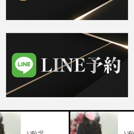
いぬい🐶
いぬい🐶