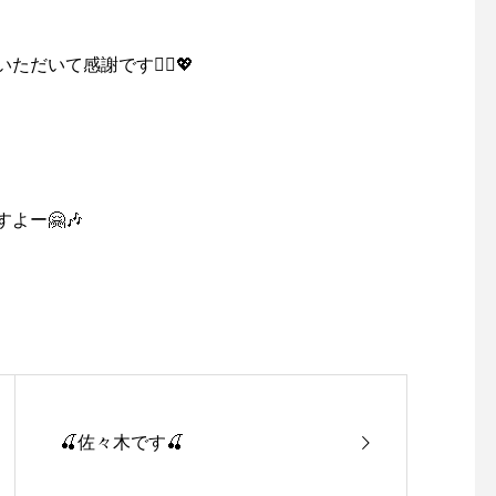
いて感謝です🙇‍♀️💖
よー🤗🎶
🍒佐々木です🍒