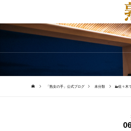
「熟女の手」公式ブログ
未分類
🐳佐々木で
0