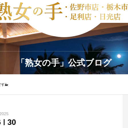
「熟女の手」公式ブログ
す🐳
2025
6
30