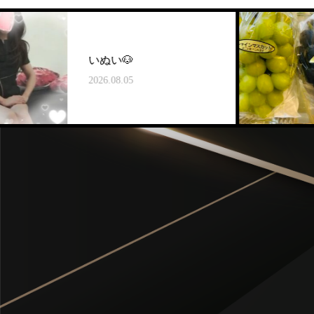
いぬい🐶

2026.08.05
20