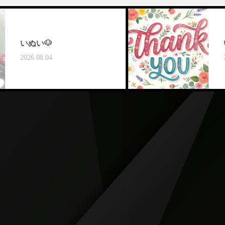

いぬい🐶
4
2026.08.03