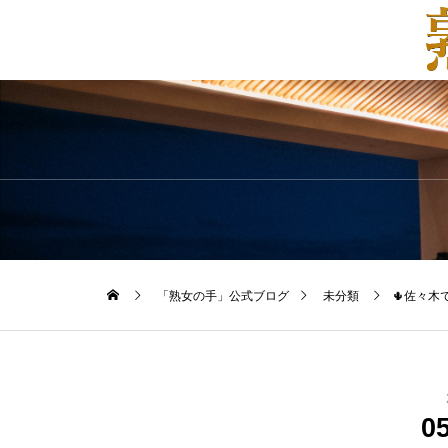
「熟女の手」公式ブログ
未分類
🌵佐々木で
0