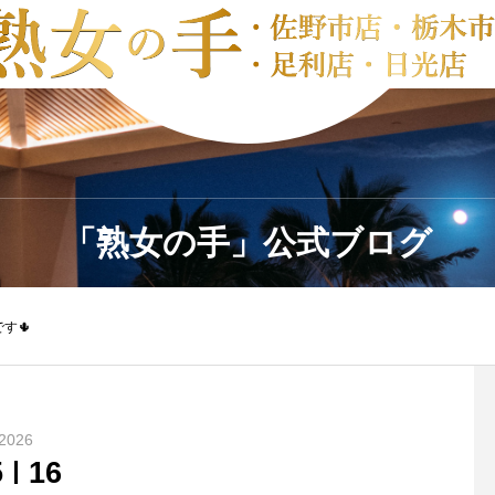
「熟女の手」公式ブログ
す🌵
2026
5
16