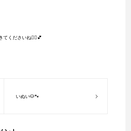
ださいね🙋‍♀️💕
いぬい🐶🐾