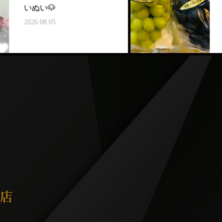
🐶
🌵佐々木です
.05
2026.08.04