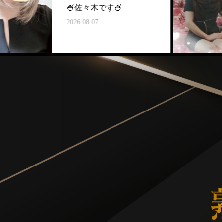
🍧佐々木です🍧
2026.08.07
2