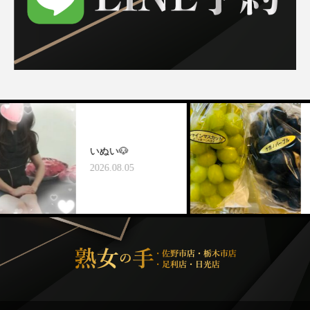
いぬい🐶
🌵
2026.08.05
202