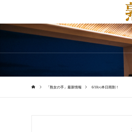
「熟女の手」最新情報
6/10㈫本日雨割！