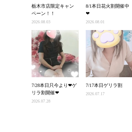
栃木市店限定キャン
8/1本日花火割開催中
ペーン！！
❤
2026.08.03
2026.08.01
7/28本日只今より❤ゲ
7/17本日ゲリラ割
リラ割開催❤
2026.07.17
2026.07.28