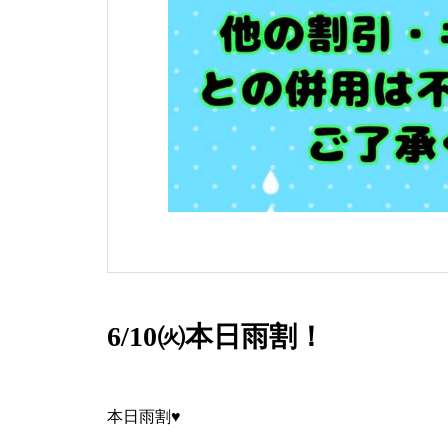
6/10㈫本日雨割！
本日雨割♥