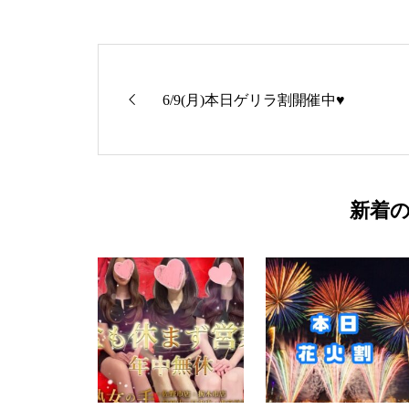
6/9(月)本日ゲリラ割開催中♥
新着