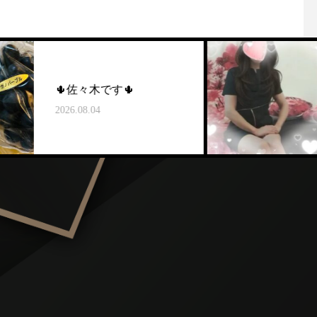
佐々木です🌵
いぬい🐶
08.04
2026.08.04