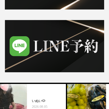
いぬい🐶
🌵
2026.08.05
2026